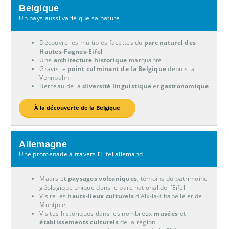
Belgique
Un pays aussi varié que sa nature
Découvre les multiples facettes du
parc naturel des
Hautes-Fagnes-Eifel
Une
architecture historique
marquante
Gravis le
point culminant de la Belgique
depuis la
Vennbahn
Berceau de la
diversité linguistique
et
gastronomique
À la découverte de la Belgique
Allemagne
Une promenade à travers l’Eifel allemand
Maars et
paysages volcaniques
, témoins du patrimoine
géologique unique dans le parc national de l’Eifel
Visite les
hauts-lieux culturels
d’Aix-la-Chapelle et de
Montjoie
Visites historiques dans les nombreux
musées
et
établissements culturels
de la région