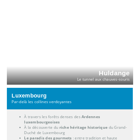
Huldange
Le tunnel aux chauves-souris
Luxembourg
Par-delà les collines verdoyantes
À travers les forêts denses des
Ardennes
luxembourgeoises
À la découverte du
riche héritage historique
du Grand-
Duché de Luxembourg
Le paradis des gourmets
: entre tradition et haute