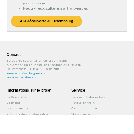
gastronomie
Hauts-lieux culturels
à Troisvierges
À la découverte du Luxembourg
Contact
Bureau de coordination de la Vennbahn
c/o Agence du Tourisme des Cantons de l’Est asbl
Hauptstrasse 54, B-4780 Saint Vith
vennbahn@ostbelgien.eu
www.ostbelgien.eu
Informations sur le projet
Service
La Vennbahn
Bureaux d'information
Le projet
Retour en train
Les partenaires
Carte interactive
Politique de confidentialité
Stationnement
Mentions légales
Navette
Consignes de sécurité