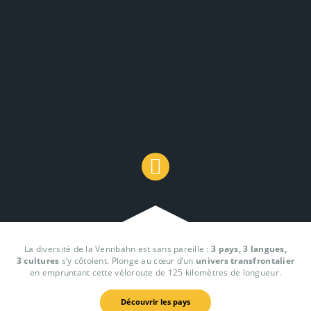
La diversité de la Vennbahn est sans pareille :
3 pays, 3 langues,
3 cultures
s’y côtoient. Plonge au cœur d’un
univers transfrontalier
en empruntant cette véloroute de 125 kilomètres de longueur.
Découvrir les pays